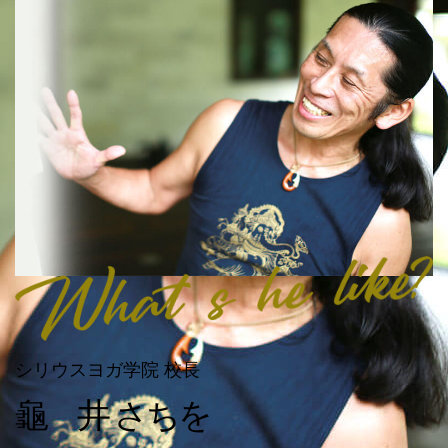
シリウスヨガ学院 校長
龜 井 さちを