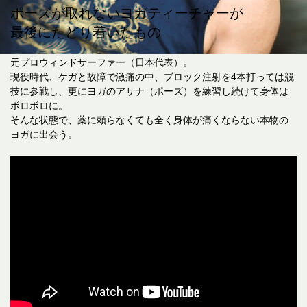
ポーズが取れないヨガティーチャーが
最後にたどり着いたもの
元プロウィンドサーファー（日本代表）。
現役時代、ケガと故障で激痛の中、ブロック注射を4本打っては競
技に参戦し、
更にヨガのアサナ（ポーズ）を練習し続けて身体は
ボロボロに。
そんな状態で、薬に頼らなくても全く身体が痛くならない本物の
ヨガに出会う。