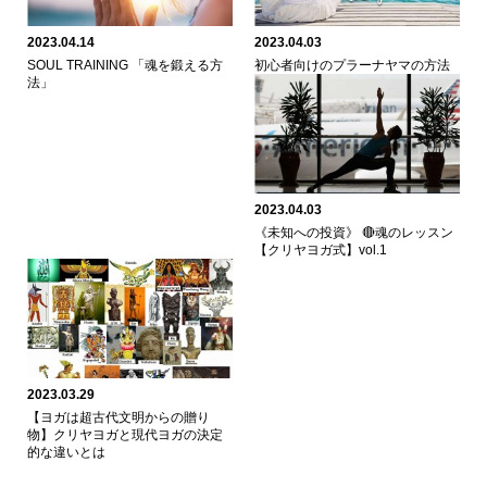
2023.04.14
2023.04.03
SOUL TRAINING 「魂を鍛える方
初心者向けのプラーナヤマの方法
法」
2023.04.03
《未知への投資》 🔴魂のレッスン
【クリヤヨガ式】vol.1
2023.03.29
【ヨガは超古代文明からの贈り
物】クリヤヨガと現代ヨガの決定
的な違いとは