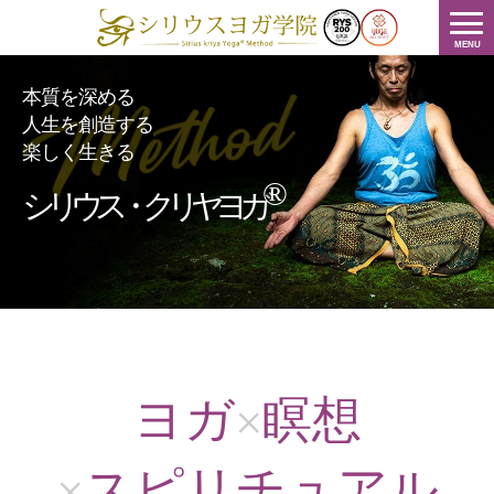
MENU
本質を深める
人生を創造する
楽しく生きる
®
シリウス・クリヤヨガ
ヨガ
瞑想
×
スピリチュアル
×